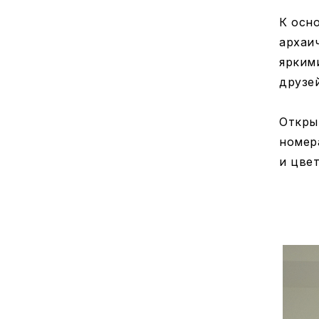
К осн
архаи
ярким
друзе
Откры
номер
и цве