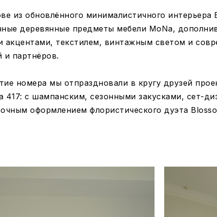
ове из обновлённого минималистичного интерьера 
чные деревянные предметы мебели MoNa, дополнив
и акцентами, текстилем, винтажным светом и сов
й и партнёров.
тие номера мы отпраздновали в кругу друзей прое
а 417: с шампанским, сезонными закусками, сет-ди
точным оформлением флористического дуэта Blosso