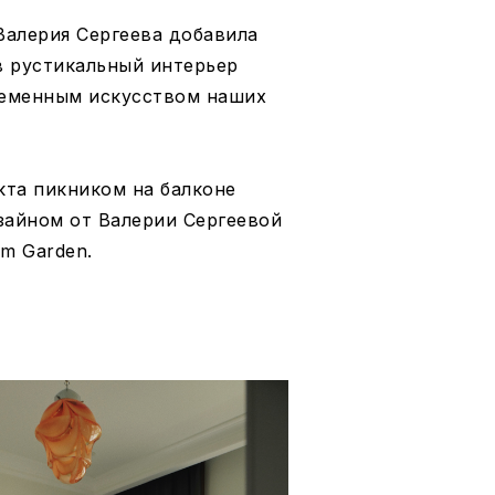
Валерия Сергеева добавила
 рустикальный интерьер
ременным искусством наших
кта пикником на балконе
зайном от Валерии Сергеевой
m Garden.