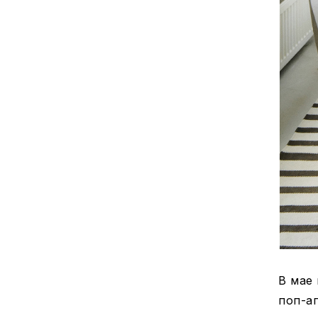
В мае
поп-ап