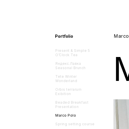
Marco
Portfolio
Present & Simple
5
O’Clock Tea
Яндекс.Лавка
Seasonal Brunch
Tete Winter
Wonderland
Orbis terrarum
Exibition
Beaded Breakfast
Presentation
Marco Polo
Spring setting course