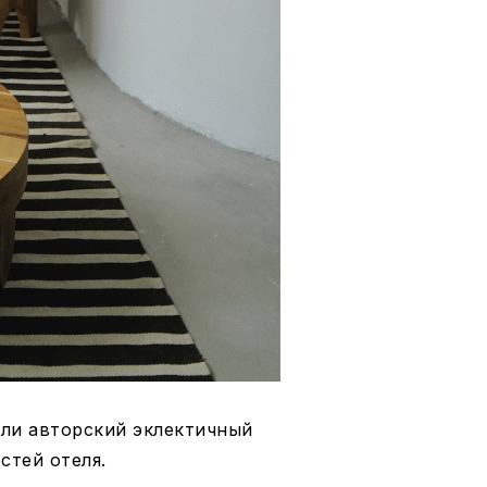
али авторский эклектичный
стей отеля.