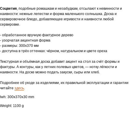
Соцветия
, подобные ромашкам и незабудкам, отсылают к невинности и
наивности: нежные лепестки и форма маленького солнышка. Доска и
сервировочное блюдо, добавляющее игривости и наивности любой
сервировке.
- обработанное вручную фактурное дерево
- узорчатая акцентная форма
- размеры: 300х370 мм
- доступна в трёх оттенках: чёрном, натуральном и цвете ореха
Текстурная и объёмная доска добавит акцент на стол за счёт формы и
фактуры. А контуры, как у летних полевых цветов, — нотку лёгкости и
наивности. На доске можно подать закуски, сыры или хлеб.
Подробнее об уходе за изделиями, их правильной эксплуатации и гарантии
читайте
здесь
.
lwh: 300x370x30 mm
Weight: 1100 g